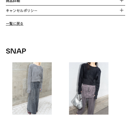
商品詳細
FREE
45cm
72cm
62cm
混率
フォックス90%
カシミヤ10%
キャンセルポリシー
一覧に戻る
原産国
中国
SNAP