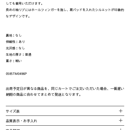
しても着用いただけます。
長めの袖リブにはホールフィンガーを施し、肩パッドを入れたシルエットが印象的
なデザインです。
裏地：なし
伸縮性：あり
光沢感：なし
生地の厚さ：普通
重さ：軽い
0585TM0496P
出荷予定日が異なる商品を、同じカートでご注文いただいた場合、一番遅い
納期の商品に合わせてまとめて発送となります。
サイズ表
品質表示・お手入れ
サイズ
着丈
バスト
袖丈
品番
0585TM0496P