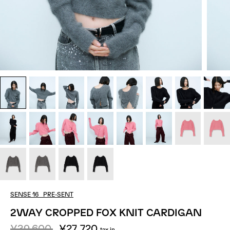
SENSE 16_PRE-SENT
2WAY CROPPED FOX KNIT CARDIGAN
¥39,600
¥27,720
tax in