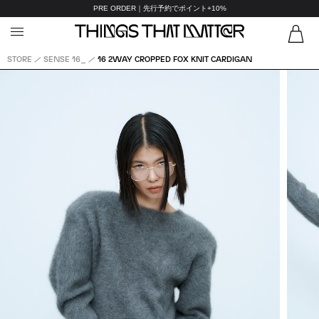
PRE ORDER｜先行予約でポイント+10%
STORE
SENSE 16_
16 2WAY CROPPED FOX KNIT CARDIGAN