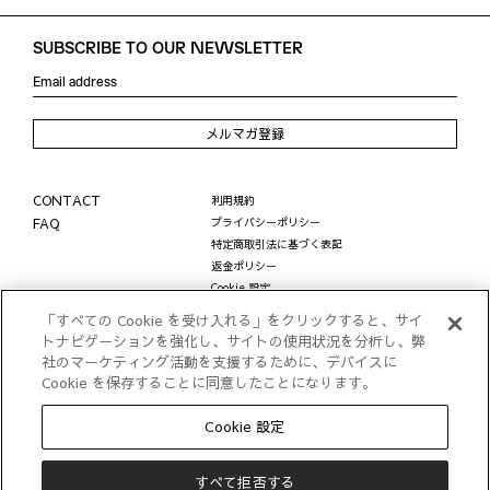
SUBSCRIBE TO OUR NEWSLETTER
メルマガ登録
CONTACT
利用規約
FAQ
プライバシーポリシー
特定商取引法に基づく表記
返金ポリシー
Cookie 設定
LINE公式アカウントに関する個人情報の取り扱い
「すべての Cookie を受け入れる」をクリックすると、サイ
© STYLEM Ltd.
トナビゲーションを強化し、サイトの使用状況を分析し、弊
社のマーケティング活動を支援するために、デバイスに
Cookie を保存することに同意したことになります。
Cookie 設定
すべて拒否する