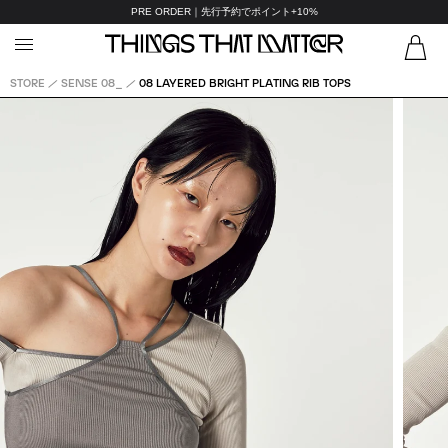
PRE ORDER｜先行予約でポイント+10%
STORE
SENSE 08_
08 LAYERED BRIGHT PLATING RIB TOPS