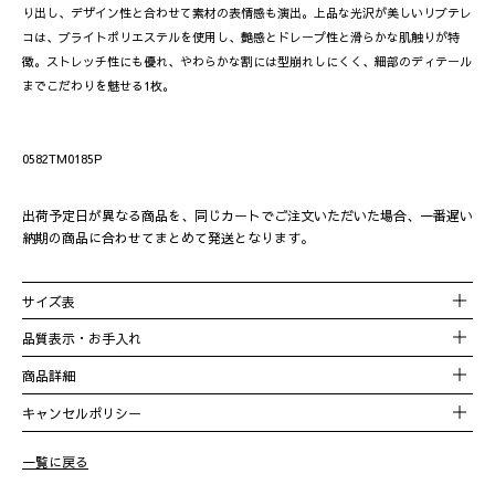
り出し、デザイン性と合わせて素材の表情感も演出。上品な光沢が美しいリブテレ
コは、ブライトポリエステルを使用し、艶感とドレープ性と滑らかな肌触りが特
徴。ストレッチ性にも優れ、やわらかな割には型崩れしにくく、細部のディテール
までこだわりを魅せる1枚。
0582TM0185P
出荷予定日が異なる商品を、同じカートでご注文いただいた場合、一番遅い
納期の商品に合わせてまとめて発送となります。
サイズ表
品質表示・お手入れ
品番
0582TM0185P
商品詳細
混率
ポリエステル65%、コットン35％
キャンセルポリシー
原産国
日本
一覧に戻る