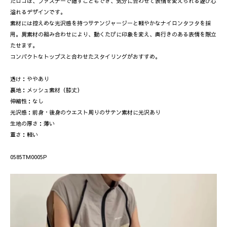
たロゴは、ファスナーで隠すこともでき、気分に合わせて表情を変えられる遊び心
溢れるデザインです。
素材には控えめな光沢感を持つサテンジャージーと軽やかなナイロンタフタを採
用。異素材の組み合わせにより、動くたびに印象を変え、奥行きのある表情を際立
たせます。
コンパクトなトップスと合わせたスタイリングがおすすめ。
透け：ややあり
裏地：メッシュ素材（膝丈）
伸縮性：なし
光沢感：前身・後身のウエスト周りのサテン素材に光沢あり
生地の厚さ：薄い
重さ：軽い
0585TM0005P