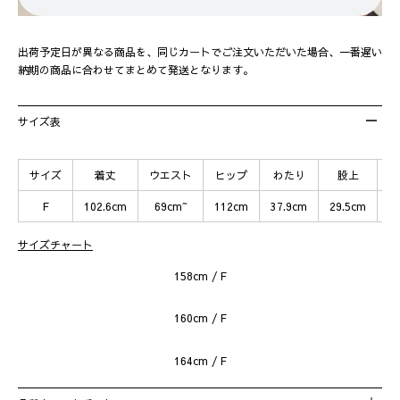
出荷予定日が異なる商品を、同じカートでご注文いただいた場合、一番遅い
納期の商品に合わせてまとめて発送となります。
サイズ表
サイズ
着丈
ウエスト
ヒップ
わたり
股上
F
102.6cm
69cm~
112cm
37.9cm
29.5cm
7
サイズチャート
158cm / F
160cm / F
164cm / F