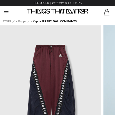
PRE ORDER｜先行予約でポイント+10%
STORE
× Kappa
× Kappa JERSEY BALLOON PANTS