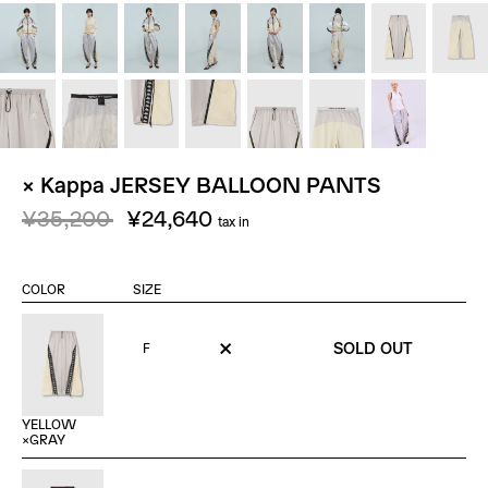
× Kappa JERSEY BALLOON PANTS
¥35,200
¥24,640
tax in
COLOR
SIZE
×
SOLD OUT
F
YELLOW
×GRAY