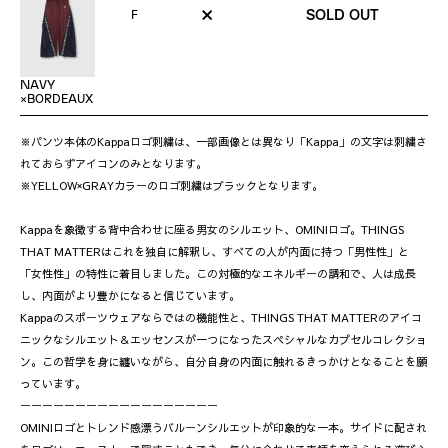
×
SOLD OUT
F
NAVY
×BORDEAUX
※パンツ本体のKappaロゴ刺繍は、一部画像とは異なり「Kappa」の文字は刺繍さ
れておらずアイコンのみとなります。
※YELLOW×GRAYカラーのロゴ刺繍はブラックとなります。
Kappaを象徴する背中合わせに座る男女のシルエット、OMINIロゴ。THINGS
THAT MATTERはこれを独自に解釈し、すべての人が内面に持つ「男性性」と
「女性性」の特性に着目しました。この対極的なエネルギーの調和で、人は成長
し、内面がより豊かになると信じています。
Kappaのスポーツウェアならではの機能性と、THINGS THAT MATTERのアイコ
ニックなシルエット＆エッセンスが一つになったスペシャルなカプセルコレクショ
ン。この哲学を身に纏いながら、自分自身の内面に触れるきっかけとなることを願
っています。
ーーーーーーーーーーーーーーーーーー
OMINIロゴとトレンド感漂うバルーンシルエットが印象的な一本。サイドに配され