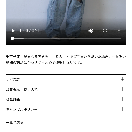
出荷予定日が異なる商品を、同じカートでご注文いただいた場合、一番遅い
納期の商品に合わせてまとめて発送となります。
サイズ表
品質表示・お手入れ
サイズ
着丈
ウエスト
ヒップ
わたり
股上
股下
品番
0583TM0287P
商品詳細
01
103.2㎝
67.5㎝
95㎝
69㎝
32.5㎝
70
混率
コットン100%
キャンセルポリシー
02
107.2㎝
70.5㎝
98㎝
70.6㎝
33㎝
73.5
原産国
中国
一覧に戻る