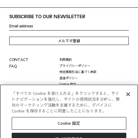
SUBSCRIBE TO OUR NEWSLETTER
メルマガ登録
CONTACT
利用規約
FAQ
プライバシーポリシー
特定商取引法に基づく表記
返金ポリシー
Cookie 設定
LINE公式アカウントに関する個人情報の取り扱い
「すべての Cookie を受け入れる」をクリックすると、サイ
© STYLEM Ltd.
トナビゲーションを強化し、サイトの使用状況を分析し、弊
社のマーケティング活動を支援するために、デバイスに
Cookie を保存することに同意したことになります。
Cookie 設定