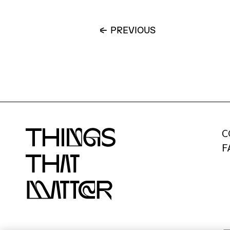
P
R
E
V
I
O
U
S
C
F