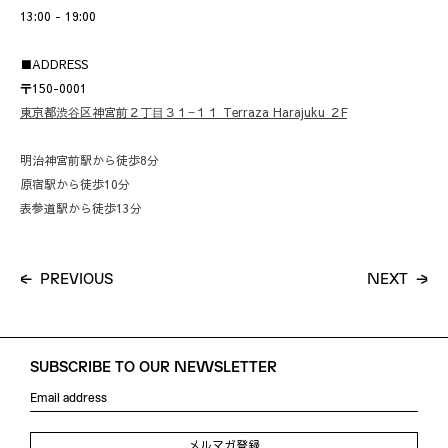
13:00 - 19:00
■ADDRESS
〒150-0001
東京都渋⾕区神宮前２丁⽬３１−１１ Terraza Harajuku ２F
明治神宮前駅から徒歩8分
原宿駅から徒歩10分
表参道駅から徒歩13分
P
R
E
V
I
O
U
S
N
E
X
T
SUBSCRIBE TO OUR NEWSLETTER
メルマガ登録